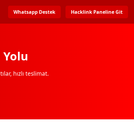
Whatsapp Destek
Hacklink Paneline Git
 Yolu
lar, hızlı teslimat.