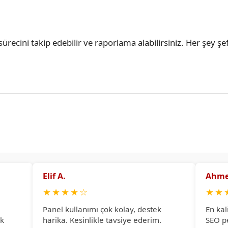
ürecini takip edebilir ve raporlama alabilirsiniz. Her şey şef
Elif A.
Ahme
★
★
★
★
☆
★
★
Panel kullanımı çok kolay, destek
En kal
ok
harika. Kesinlikle tavsiye ederim.
SEO p