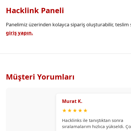
Hacklink Paneli
Panelimiz üzerinden kolayca sipariş oluşturabilir, teslim s
giriş yapın.
Müşteri Yorumları
Murat K.
★
★
★
★
★
Hacklinks ile tanıştıktan sonra
sıralamalarım hızlıca yükseldi. Ç