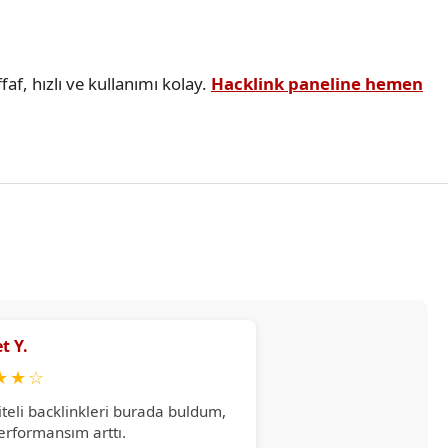
faf, hızlı ve kullanımı kolay.
Hacklink paneline hemen
t Y.
★
★
☆
iteli backlinkleri burada buldum,
erformansım arttı.